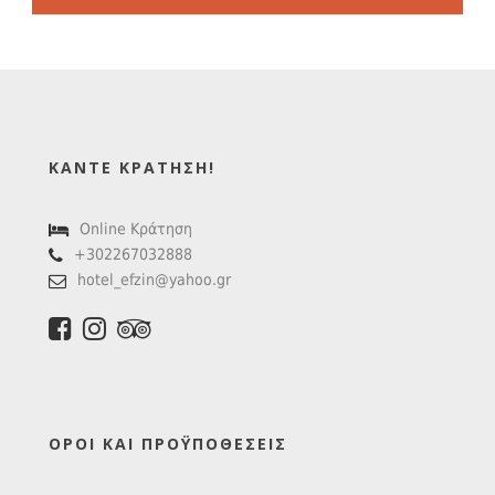
ΚΆΝΤΕ ΚΡΆΤΗΣΗ!
Online Κράτηση
+302267032888
hotel_efzin@yahoo.gr
ΌΡΟΙ ΚΑΙ ΠΡΟΫΠΟΘΈΣΕΙΣ