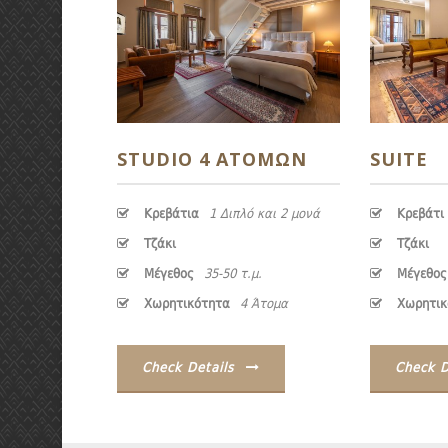
STUDIO 4 ΑΤΌΜΩΝ
SUITE
Κρεβάτια
1 Διπλό και 2 μονά
Κρεβάτι
Τζάκι
Τζάκι
Μέγεθος
35-50 τ.μ.
Μέγεθος
Χωρητικότητα
4 Άτομα
Χωρητικ
Check Details
Check D