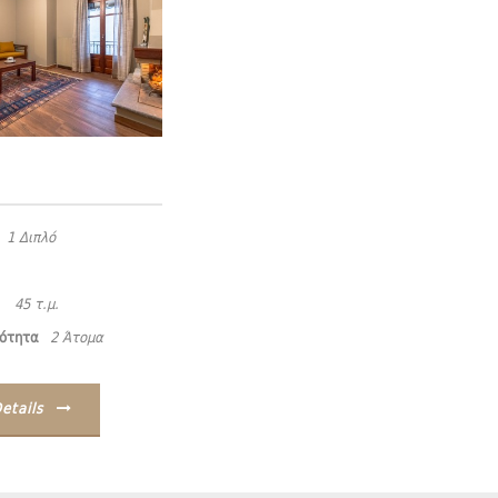
1 Διπλό
45 τ.μ.
ότητα
2 Άτομα
etails