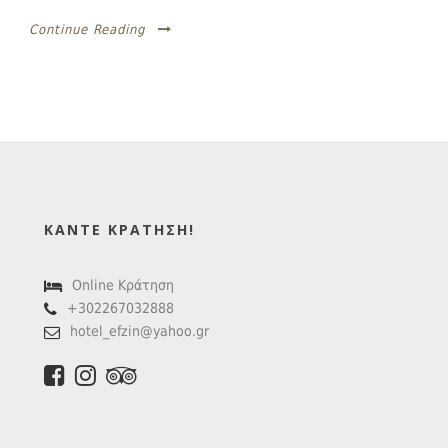
Continue Reading
ΚΆΝΤΕ ΚΡΆΤΗΣΗ!
Online Κράτηση
+302267032888
hotel_efzin@yahoo.gr