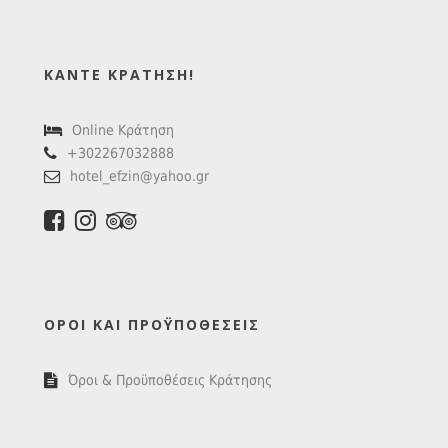
ΚΆΝΤΕ ΚΡΆΤΗΣΗ!
Online Κράτηση
+302267032888
hotel_efzin@yahoo.gr
ΌΡΟΙ ΚΑΙ ΠΡΟΫΠΟΘΈΣΕΙΣ
Όροι & Προϋποθέσεις Κράτησης